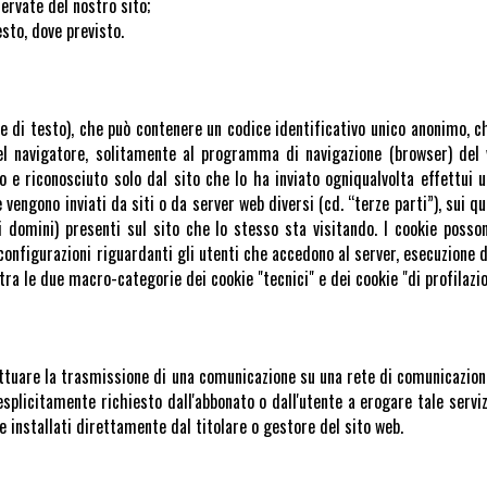
ervate del nostro sito;
esto, dove previsto.
ile di testo), che può contenere un codice identificativo unico anonimo, 
l navigatore, solitamente al programma di navigazione (browser) del v
etto e riconosciuto solo dal sito che lo ha inviato ogniqualvolta effettui
vengono inviati da siti o da server web diversi (cd. “terze parti”), sui q
i domini) presenti sul sito che lo stesso sta visitando. I cookie posso
nfigurazioni riguardanti gli utenti che accedono al server, esecuzione di
 tra le due macro-categorie dei cookie "tecnici" e dei cookie "di profilazio
effettuare la trasmissione di una comunicazione su una rete di comunicazi
esplicitamente richiesto dall'abbonato o dall'utente a erogare tale serviz
e installati direttamente dal titolare o gestore del sito web.