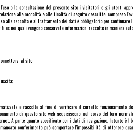
 l'uso o la consultazione del presente sito i visitatori e gli utenti ap
elazione alle modalità e alle finalità di seguito descritte, compreso l'ev
nso alla raccolta e al trattamento dei dati è obbligatorio per continuare l
g files nei quali vengono conservate informazioni raccolte in maniera aut
onnettersi al sito;
 uscita;
tizzata e raccolte al fine di verificare il corretto funzionamento del 
onamento di questo sito web acquisiscono, nel corso del loro normale 
ernet. A parte quanto specificato per i dati di navigazione, l'utente è libe
o mancato conferimento può comportare l'impossibilità di ottenere quant