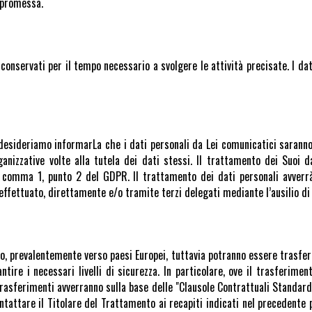
mpromessa.
 conservati per il tempo necessario a svolgere le attività precisate. I da
, desideriamo informarLa che i dati personali da Lei comunicatici saranno 
anizzative volte alla tutela dei dati stessi. Il trattamento dei Suoi d
4, comma 1, punto 2 del GDPR. Il trattamento dei dati personali avverr
 effettuato, direttamente e/o tramite terzi delegati mediante l’ausilio di
ero, prevalentemente verso paesi Europei, tuttavia potranno essere trasfer
ire i necessari livelli di sicurezza. In particolare, ove il trasferime
trasferimenti avverranno sulla base delle "Clausole Contrattuali Stand
attare il Titolare del Trattamento ai recapiti indicati nel precedente p