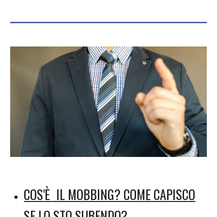
COS'
È
IL MOBBING? COME CAPISCO
SE LO STO SUBENDO?